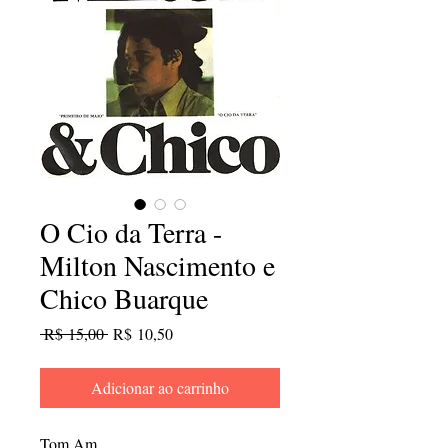
O Cio da Terra -
Milton Nascimento e
Chico Buarque
Preço
Preço
 R$ 15,00 
R$ 10,50
normal
promocional
Adicionar ao carrinho
Tom Am