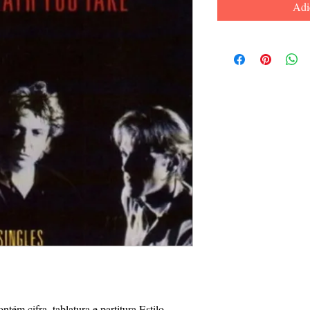
Adi
tém cifra, tablatura e partitura Estilo