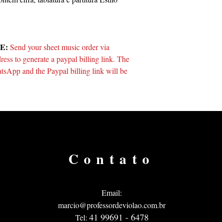
E:
Send your sheet music order via
ss to generate a paypal billing link. The
tsApp and the Paypal billing link will be
Contato
Email:
marcio@professordeviolao.com.br
41 9
9691 - 6478
Tel: