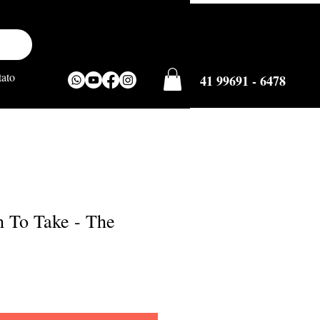
ato
41 99691 - 6478
h To Take - The