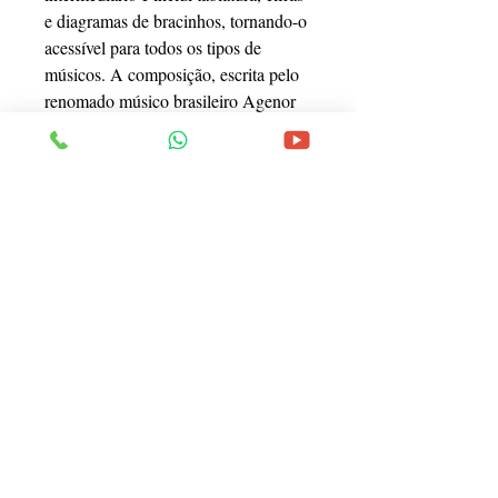
e diagramas de bracinhos, tornando-o
acessível para todos os tipos de
músicos. A composição, escrita pelo
renomado músico brasileiro Agenor
de Oliveira, mais conhecido como
Cartola, é uma das mais famosas e
belas músicas da MPB. Com esta
partitura, os músicos podem aprender
a tocar essa canção icônica de forma
fiel à original, capturando a beleza e a
essência da melodia."
Endereço
Rua Santa Catarina, 1805 - Curitiba - Pr.