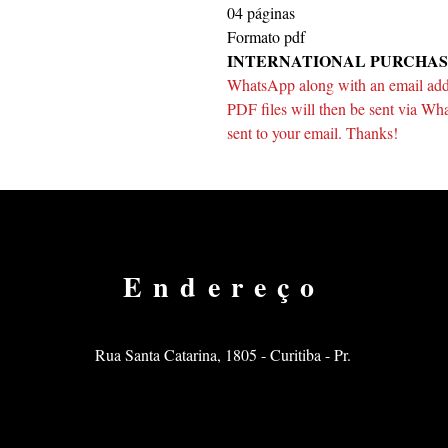
04 páginas
Formato pdf
INTERNATIONAL PURCHAS
WhatsApp along with an email addre
PDF files will then be sent via Wha
sent to your email. Thanks!
Endereço
Rua Santa Catarina, 1805 - Curitiba - Pr.