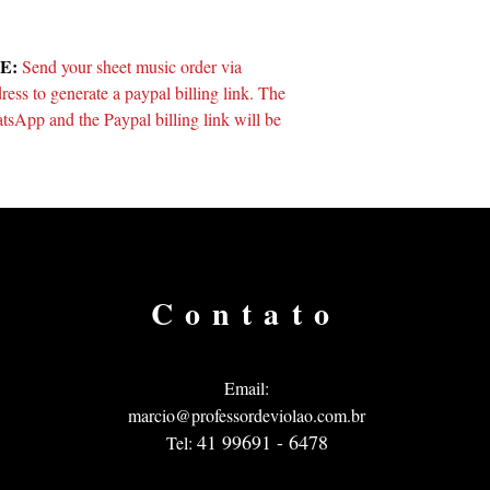
E:
Send your sheet music order via
ss to generate a paypal billing link. The
tsApp and the Paypal billing link will be
Contato
Email:
marcio@professordeviolao.com.br
41 9
9691 - 6478
Tel: