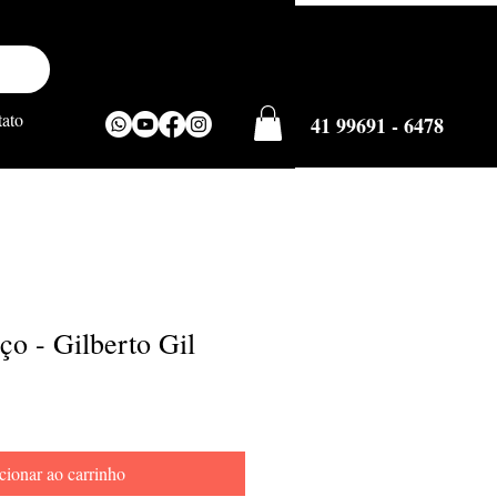
ato
41 99691 - 6478
o - Gilberto Gil
cionar ao carrinho