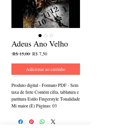
Adeus Ano Velho
Preço
Preço
 R$ 15,00 
R$ 7,50
normal
promocional
Adicionar ao carrinho
Produto digital - Formato PDF - Sem
taxa de frete Contém cifra, tablatura e
partitura Estilo Fingerstyle Tonalidade
Mi maior (E) Páginas: 03